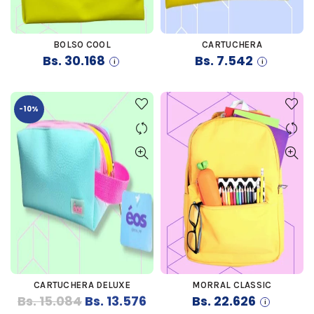
BOLSO COOL
CARTUCHERA
COMPRAR
COMPRAR
Bs.
30.168
Bs.
7.542
-10%
CARTUCHERA DELUXE
MORRAL CLASSIC
COMPRAR
COMPRAR
El
El
Bs.
15.084
Bs.
13.576
Bs.
22.626