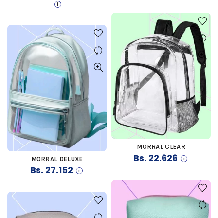
precio
precio
original
actual
era:
es:
Bs. 15.084.
Bs. 13.576.
MORRAL CLEAR
COMPRAR
Bs.
22.626
MORRAL DELUXE
COMPRAR
Bs.
27.152