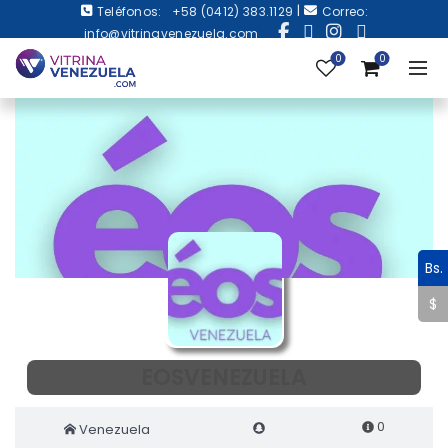
|
Teléfonos:
+58 (0412) 383.1129
Correo:
info@vitrinavenezuela.com
0
0
Bs.
$
EOSVENEZUELA
0
Venezuela