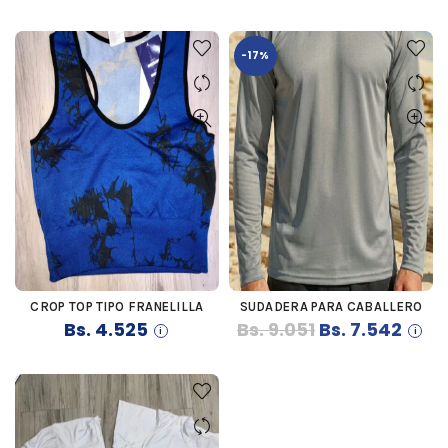
-17%
CROP TOP TIPO FRANELILLA
SUDADERA PARA CABALLERO
COMPRAR
COMPRAR
El
El
Bs.
4.525
Bs.
9.051
Bs.
7.542
precio
preci
original
actua
era:
es:
Bs. 9.051.
Bs. 7.