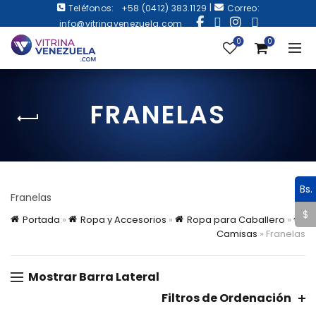
|
Teléfonos:
+58 (0412) 383.1129
Correo:
info@vitrinavenezuela.com
0
0
FRANELAS
Bs.
Franelas
$
Portada
»
Ropa y Accesorios
»
Ropa para Caballero
»
Camisas
»
Franelas
Mostrar Barra Lateral
Filtros de Ordenación