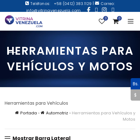
|
Teléfonos:
+58 (0412) 383.1129
Correo:
info@vitrinavenezuela.com
0
0
HERRAMIENTAS PARA
VEHÍCULOS Y MOTOS
Bs.
$
Herramientas para Vehículos
Portada
»
Automotriz
»
Herramientas para Vehículos y
Motos
Mostrar Barra Lateral