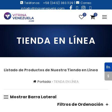
|
Teléfonos:
+58 (0412) 383.1129
Correo:
info@vitrinavenezuela.com
0
0
TIENDA EN LÍNEA
Bs.
Listado de Productos de Nuestra Tienda en Línea
$
Portada
»
TIENDA EN LÍNEA
Mostrar Barra Lateral
Filtros de Ordenación