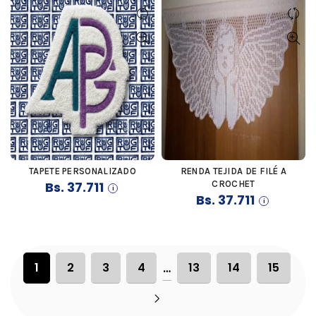
TAPETE PERSONALIZADO
RENDA TEJIDA DE FILÉ A
COMPRAR
COMPRAR
Bs.
37.711
CROCHET
Bs.
37.711
1
2
3
4
13
14
15
…