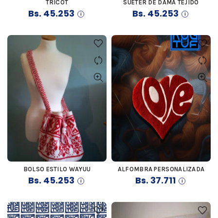
TRICOT
SUETER DE DAMA TEJIDO
COMPRAR
Bs.
45.253
Bs.
45.253
BOLSO ESTILO WAYUU
ALFOMBRA PERSONALIZADA
COMPRAR
COMPRAR
Bs.
45.253
Bs.
37.711