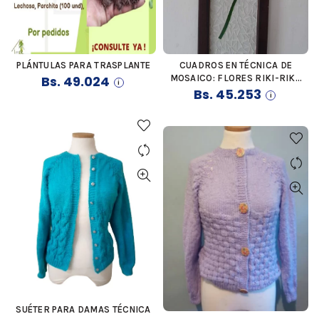
PLÁNTULAS PARA TRASPLANTE
CUADROS EN TÉCNICA DE
COMPRAR
COMPRAR
Bs.
49.024
MOSAICO: FLORES RIKI-RIKI,
Bs.
CALA, AFRICANAS
45.253
SUÉTER PARA DAMAS TÉCNICA
COMPRAR