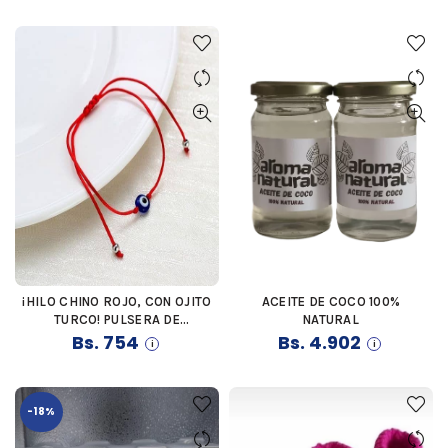
¡HILO CHINO ROJO, CON OJITO
ACEITE DE COCO 100%
COMPRAR
COMPRAR
TURCO! PULSERA DE
NATURAL
Bs.
PROTECCIÓN
754
Bs.
4.902
-18%