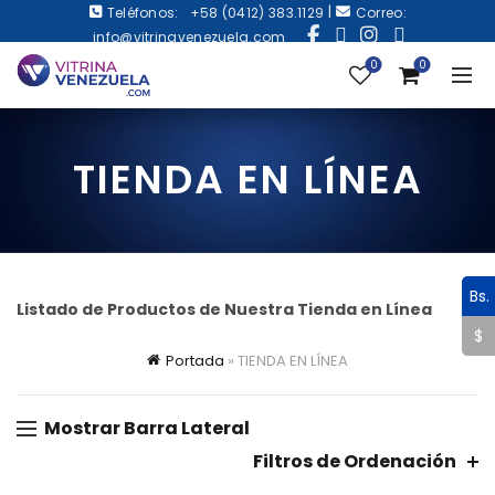
|
Teléfonos:
+58 (0412) 383.1129
Correo:
info@vitrinavenezuela.com
0
0
TIENDA EN LÍNEA
Bs.
Listado de Productos de Nuestra Tienda en Línea
$
Portada
»
TIENDA EN LÍNEA
Mostrar Barra Lateral
Filtros de Ordenación