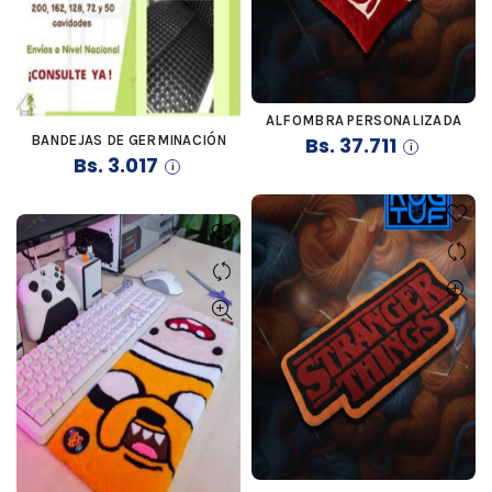
ALFOMBRA PERSONALIZADA
COMPRAR
BANDEJAS DE GERMINACIÓN
Bs.
37.711
COMPRAR
Bs.
3.017