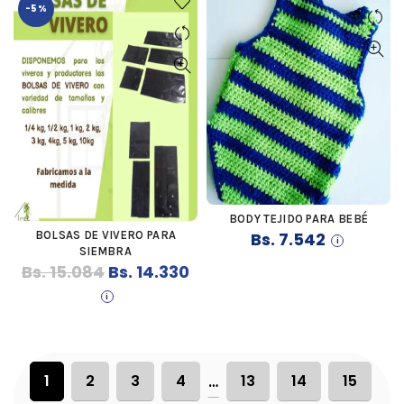
-5%
BODY TEJIDO PARA BEBÉ
COMPRAR
BOLSAS DE VIVERO PARA
Bs.
7.542
COMPRAR
SIEMBRA
El
El
Bs.
15.084
Bs.
14.330
precio
precio
original
actual
era:
es:
Bs. 15.084.
Bs. 14.330.
1
2
3
4
13
14
15
…