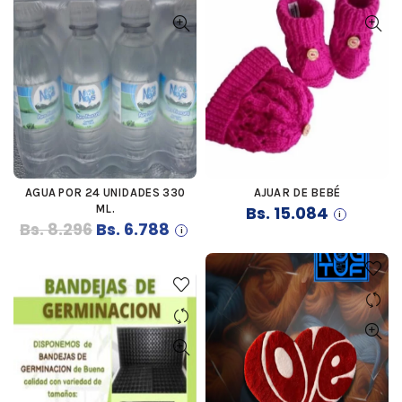
AGUA POR 24 UNIDADES 330
AJUAR DE BEBÉ
COMPRAR
COMPRAR
ML.
Bs.
15.084
El
El
Bs.
8.296
Bs.
6.788
precio
precio
original
actual
era:
es:
Bs. 8.296.
Bs. 6.788.