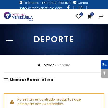
|
Teléfonos:
+58 (0412) 383.1129
Correo:
info@vitrinavenezuela.com
0
0
DEPORTE
Bs.
Portada
»
Deporte
$
Mostrar Barra Lateral
No se han encontrado productos que
coincidan con tu selección.