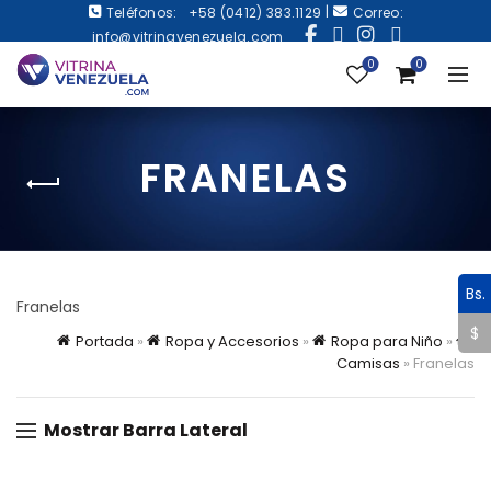
|
Teléfonos:
+58 (0412) 383.1129
Correo:
info@vitrinavenezuela.com
0
0
FRANELAS
Bs.
Franelas
$
Portada
»
Ropa y Accesorios
»
Ropa para Niño
»
Camisas
»
Franelas
Mostrar Barra Lateral