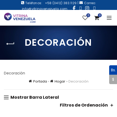
|
Teléfonos:
+58 (0412) 383.1129
Correo:
info@vitrinavenezuela.com
0
0
DECORACIÓN
Bs.
Decoración
$
Portada
»
Hogar
»
Decoración
Mostrar Barra Lateral
Filtros de Ordenación