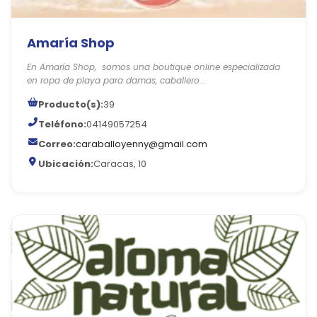
Amaría Shop
En Amaría Shop, somos una boutique online especializada
en ropa de playa para damas, caballero...
Producto(s):
39
Teléfono:
04149057254
Correo:
caraballoyenny@gmail.com
Ubicación:
Caracas, 10