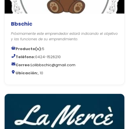
Bbschic
Próximamente este emprendedor estará indicando el objetivo
y las funciones de su emprendimiento.
Producto(s):
5
Teléfono:
0424-1526210
Correo:
Lolibbschic@gmail.com
Ubicación:
, 10