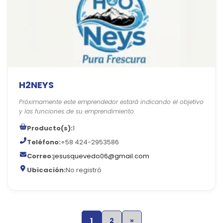
H2NEYS
Próximamente este emprendedor estará indicando el objetivo
y las funciones de su emprendimiento.
Producto(s):
1
Teléfono:
+58 424-2953586
Correo:
jesusquevedo06@gmail.com
Ubicación:
No registró
1
2
»