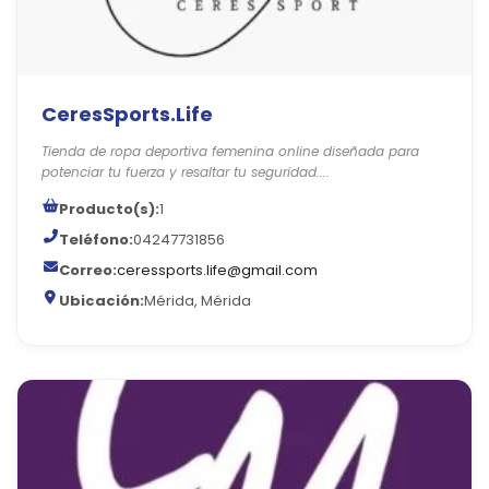
CeresSports.Life
Tienda de ropa deportiva femenina online diseñada para
potenciar tu fuerza y resaltar tu seguridad....
Producto(s):
1
Teléfono:
04247731856
Correo:
ceressports.life@gmail.com
Ubicación:
Mérida, Mérida