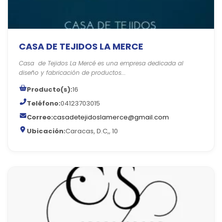
CASA DE TEJIDOS LA MERCE
Casa de Tejidos La Mercé es una empresa dedicada al
diseño y fabricación de productos...
Producto(s):
16
Teléfono:
04123703015
Correo:
casadetejidoslamerce@gmail.com
Ubicación:
Caracas, D.C,, 10