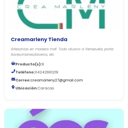
Creamarleny Tienda
Artesanias en madera mdf. Todo alusivo a Venezuela, porta
llaves,imanes,llaveros, etc
Producto(s):
9
Teléfono:
04242661219
Correo:
creamarleny27@gmail.com
Ubicación:
Caracas