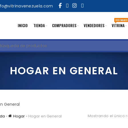
nfo@vitrinavenezuela.com
DESTACADO
INICIO
TIENDA
COMPRADORES
VENDEDORES
VITRINA
uscar
HOGAR EN GENERAL
n General
Mostrando el único 
ada
»
Hogar
»
Hogar en General