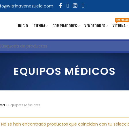
nfo@vitrinavenezuela.com
DESTACADO
INICIO
TIENDA
COMPRADORES
VENDEDORES
VITRINA
uscar
EQUIPOS MÉDICOS
ada
»
Equipos Médicos
No se han encontrado productos que coincidan con tu selecci