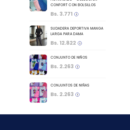
CONFORT CON BOLSILLOS
Bs.
3.771
SUDADERA DEPORTIVA MANGA
LARGA PARA DAMA
Bs.
12.822
CONJUNTO DE NIÑOS
Bs.
2.263
CONJUNTOS DE NIÑAS
Bs.
2.263