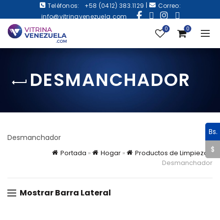
|
Teléfonos:
+58 (0412) 383.1129
Correo:
info@vitrinavenezuela.com
0
0
DESMANCHADOR
Bs.
Desmanchador
$
Portada
»
Hogar
»
Productos de Limpieza
»
Desmanchador
Mostrar Barra Lateral