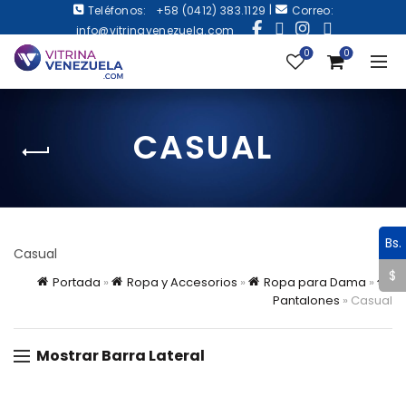
|
Teléfonos:
+58 (0412) 383.1129
Correo:
info@vitrinavenezuela.com
0
0
CASUAL
Bs.
Casual
$
Portada
»
Ropa y Accesorios
»
Ropa para Dama
»
Pantalones
»
Casual
Mostrar Barra Lateral