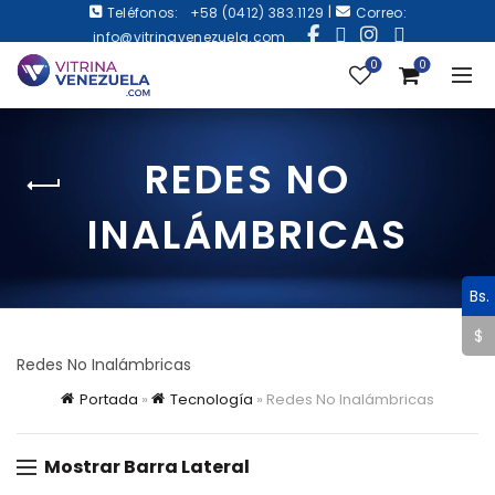
|
Teléfonos:
+58 (0412) 383.1129
Correo:
info@vitrinavenezuela.com
0
0
REDES NO
INALÁMBRICAS
Bs.
$
Redes No Inalámbricas
Portada
»
Tecnología
»
Redes No Inalámbricas
Mostrar Barra Lateral