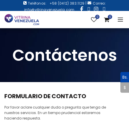
|
Teléfonos:
+58 (0412) 383.1129
Correo:
info@vitrinavenezuela.com
0
0
Contáctenos
Bs.
$
FORMULARIO DE CONTACTO
Por favor aclare cualquier duda o pregunta que tenga de
nuestros servicios. En un tiempo prudencial estaremos
haciendo respuesta.