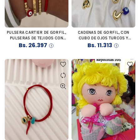
PULSERA CARTIER DE GORFIL,
CADENAS DE GORFIL, CON
COMPRAR
COMPRAR
PULSERAS DE TEJIDOS CON
CUBO DE OJOS TURCOS Y
HILO CHINO ROJO, DIJES
Bs.
26.397
LETRA DE ACERO INOXIDABLE,
Bs.
11.313
VARIOS, PULSERA DE BALINES
COMPLETAMENTE
CON OJO TURCO
PERSONALIZADAS