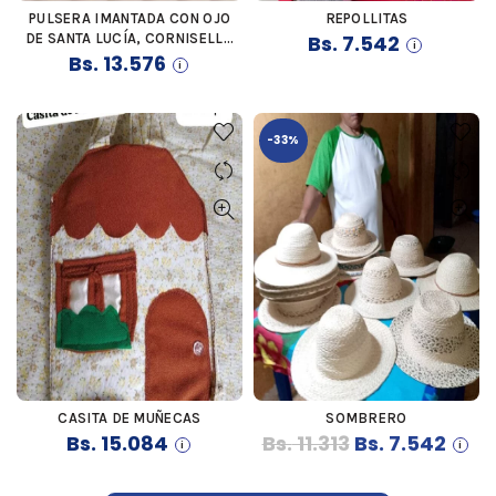
PULSERA IMANTADA CON OJO
REPOLLITAS
COMPRAR
COMPRAR
DE SANTA LUCÍA, CORNISELLO
Bs.
7.542
ROJO Y PIEDRA NATURAL DE
Bs.
13.576
MURANO
-33%
CASITA DE MUÑECAS
SOMBRERO
COMPRAR
COMPRAR
El
El
Bs.
15.084
Bs.
11.313
Bs.
7.542
precio
preci