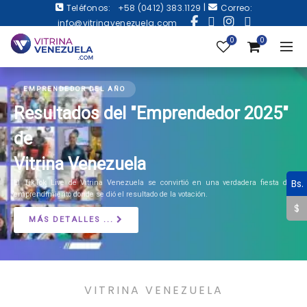
|
Teléfonos:
+58 (0412) 383.1129
Correo:
info@vitrinavenezuela.com
0
0
EMPRENDEDOR DEL AÑO
Resultados del "Emprendedor 2025"
de
Vitrina Venezuela
Bs.
El TikTok Live de Vitrina Venezuela se convirtió en una verdadera fiesta del
emprendimiento donde se dió el resultado de la votación.
$
MÁS DETALLES ...
VITRINA VENEZUELA