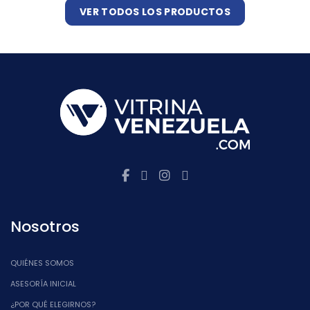
original
actua
VER TODOS LOS PRODUCTOS
era:
es:
Bs. 11.313.
Bs. 7.
Nosotros
QUIÉNES SOMOS
ASESORÍA INICIAL
¿POR QUÉ ELEGIRNOS?