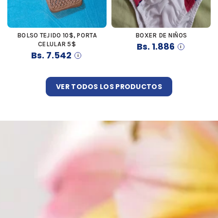
BOLSO TEJIDO 10$, PORTA
BOXER DE NIÑOS
COMPRAR
COMPRAR
CELULAR 5$
Bs.
1.886
Bs.
7.542
VER TODOS LOS PRODUCTOS