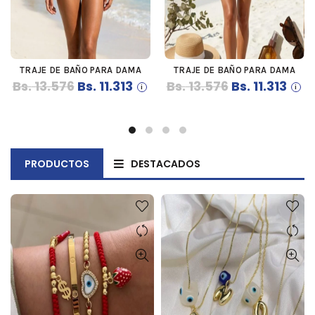
TRAJE DE BAÑO PARA DAMA
TRAJE DE BAÑO PARA DAMA
COMPRAR
COMPRAR
El
El
El
El
Bs.
13.576
Bs.
11.313
Bs.
13.576
Bs.
11.313
precio
precio
precio
prec
original
actual
original
actu
era:
es:
era:
es:
Bs. 13.576.
Bs. 11.313.
Bs. 13.576.
Bs. 11.
PRODUCTOS
DESTACADOS