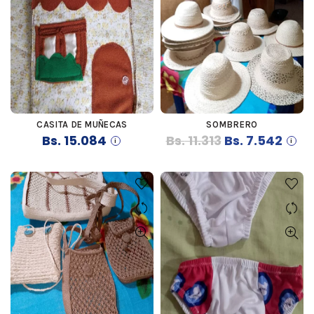
CASITA DE MUÑECAS
SOMBRERO
COMPRAR
COMPRAR
El
El
Bs.
15.084
Bs.
11.313
Bs.
7.542
precio
preci
original
actua
era:
es:
Bs. 11.313.
Bs. 7.