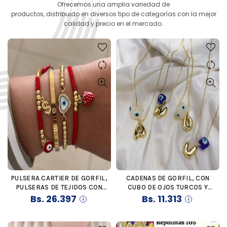
Ofrecemos una amplia variedad de
productos, distribuido en diversos tipo de categorías con la mejor
calidad y precio en el mercado.
PULSERA CARTIER DE GORFIL,
CADENAS DE GORFIL, CON
COMPRAR
COMPRAR
PULSERAS DE TEJIDOS CON
CUBO DE OJOS TURCOS Y
HILO CHINO ROJO, DIJES
Bs.
26.397
LETRA DE ACERO INOXIDABLE,
Bs.
11.313
VARIOS, PULSERA DE BALINES
COMPLETAMENTE
CON OJO TURCO
PERSONALIZADAS