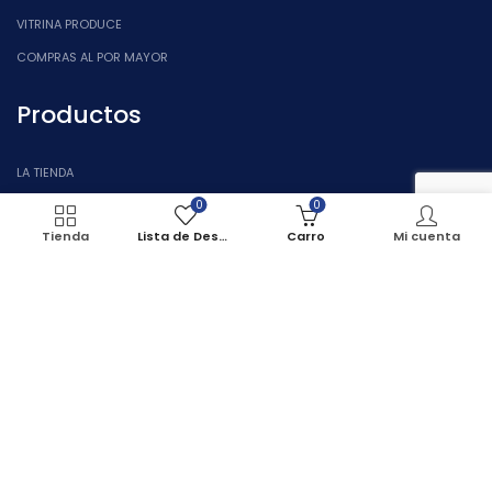
VITRINA PRODUCE
COMPRAS AL POR MAYOR
Productos
LA TIENDA
0
0
CATEGORÍAS
Tienda
Lista de Deseos
Carro
Mi cuenta
OFERTA DEL MES
PRODUCTOS RECIENTES
PRODUCTOS DESTACADOS
Condiciones
CONTÁCTANOS
POLÍTICAS DE ENVÍOS
POLÍTICAS DE COOKIES