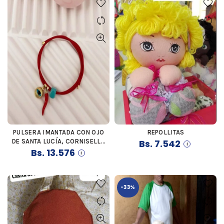
PULSERA IMANTADA CON OJO
REPOLLITAS
COMPRAR
COMPRAR
DE SANTA LUCÍA, CORNISELLO
Bs.
7.542
ROJO Y PIEDRA NATURAL DE
Bs.
13.576
MURANO
-33%