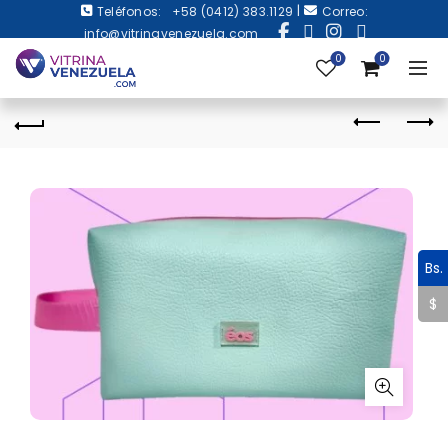
|
Teléfonos:
+58 (0412) 383.1129
Correo:
info@vitrinavenezuela.com
0
0
Bs.
$