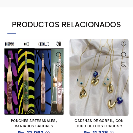
PRODUCTOS RELACIONADOS
PONCHES ARTESANALES,
CADENAS DE GORFIL, CON
COMPRAR
COMPRAR
VARIADOS SABORES
CUBO DE OJOS TURCOS Y
Bs.
12.092
LETRA DE ACERO
Bs.
11.336