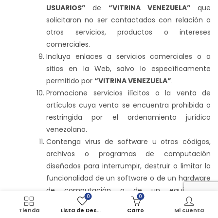
USUARIOS”
de
“VITRINA VENEZUELA”
que
solicitaron no ser contactados con relación a
otros servicios, productos o intereses
comerciales.
Incluya enlaces a servicios comerciales o a
sitios en la Web, salvo lo específicamente
permitido por
“VITRINA VENEZUELA”
.
Promocione servicios ilícitos o la venta de
artículos cuya venta se encuentra prohibida o
restringida por el ordenamiento jurídico
venezolano.
Contenga virus de software u otros códigos,
archivos o programas de computación
diseñados para interrumpir, destruir o limitar la
funcionalidad de un software o de un hardware
de computación o de un equipo de
0
0
telecomunicaciones;
Tienda
Lista de Deseos
Carro
Mi cuenta
Interrumpa el flujo normal del diálogo con una