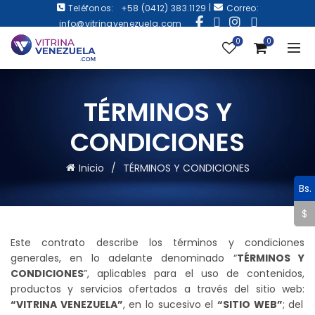
|
Teléfonos:
+58 (0412) 383.1129
Correo:
info@vitrinavenezuela.com
0
0
TÉRMINOS Y
CONDICIONES
Inicio
TÉRMINOS Y CONDICIONES
Bs.
$
Este contrato describe los términos y condiciones
generales, en lo adelante denominado “
TÉRMINOS Y
CONDICIONES
”, aplicables para el uso de contenidos,
productos y servicios ofertados a través del sitio web:
“VITRINA VENEZUELA”
, en lo sucesivo el
“SITIO WEB”
; del