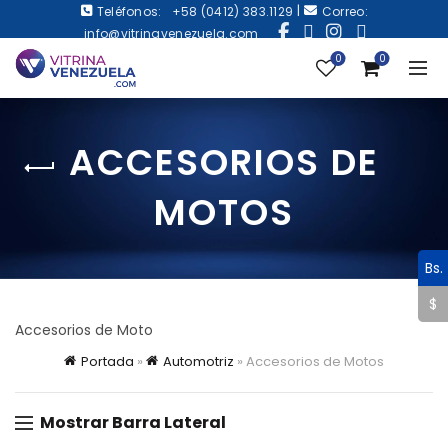
|
Teléfonos:
+58 (0412) 383.1129
Correo:
info@vitrinavenezuela.com
0
0
ACCESORIOS DE
MOTOS
Bs.
$
Accesorios de Moto
Portada
»
Automotriz
»
Accesorios de Motos
Mostrar Barra Lateral