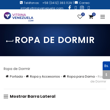
|
Teléfonos:
+58 (0412) 383.1129
Correo:
info@vitrinavenezuela.com
0
0
ROPA DE DORMIR
Bs.
Ropa de Dormir
$
Portada
»
Ropa y Accesorios
»
Ropa para Dama
»
Ropa
de Dormir
Mostrar Barra Lateral