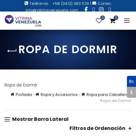
|
Teléfonos:
+58 (0412) 383.1129
Correo:
info@vitrinavenezuela.com
0
0
ROPA DE DORMIR
Bs.
Ropa de Dormir
$
Portada
»
Ropa y Accesorios
»
Ropa para Caballero
»
Ropa de Dormir
Mostrar Barra Lateral
Filtros de Ordenación