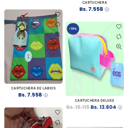
CARTUCHERA
COMPRAR
Bs.
7.558
-10%
CARTUCHERA DE LABIOS
COMPRAR
Bs.
7.558
CARTUCHERA DELUXE
COMPRAR
El
El
Bs.
15.115
Bs.
13.604
precio
prec
original
actua
era:
es: