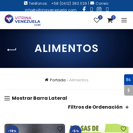
|
Teléfonos:
+58 (0412) 383.1129
Correo:
info@vitrinavenezuela.com
0
0
ALIMENTOS
Bs.
Portada
»
Alimentos
$
Mostrar Barra Lateral
Filtros de Ordenación
-18%
-5%