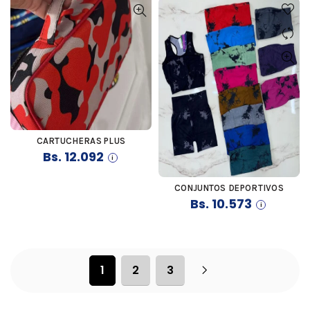
Bs. 15.115.
Bs. 13
CARTUCHERAS PLUS
COMPRAR
Bs.
12.092
CONJUNTOS DEPORTIVOS
COMPRAR
Bs.
10.573
1
2
3