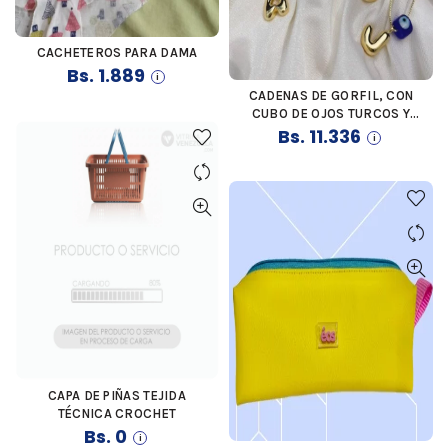
CACHETEROS PARA DAMA
COMPRAR
Bs.
1.889
CADENAS DE GORFIL, CON
COMPRAR
CUBO DE OJOS TURCOS Y
LETRA DE ACERO INOXIDABLE,
Bs.
11.336
COMPLETAMENTE
PERSONALIZADAS
CAPA DE PIÑAS TEJIDA
COMPRAR
TÉCNICA CROCHET
Bs.
0