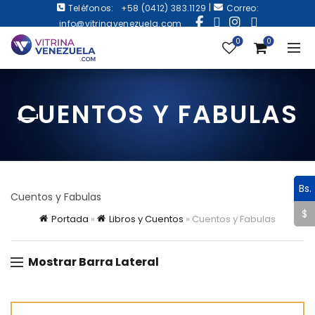
|
Teléfonos:
+58 (0412) 383.1129
Correo:
info@vitrinavenezuela.com
0
0
CUENTOS Y FABULAS
Bs.
Cuentos y Fabulas
$
Portada
»
Libros y Cuentos
»
Cuentos y Fabulas
Mostrar Barra Lateral