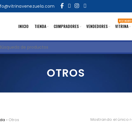
nfo@vitrinavenezuela.com
DESTACADO
INICIO
TIENDA
COMPRADORES
VENDEDORES
VITRINA
uscar
OTROS
Mostrando el único 
ada
»
Otros