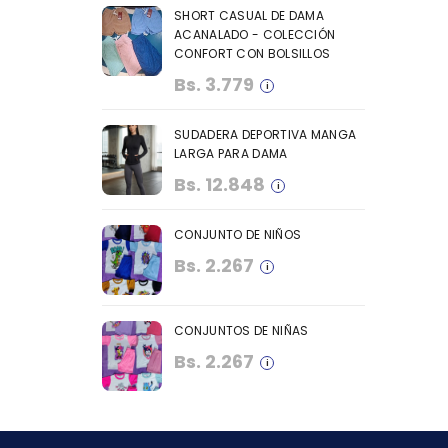
SHORT CASUAL DE DAMA
ACANALADO - COLECCIÓN
CONFORT CON BOLSILLOS
Bs.
3.779
SUDADERA DEPORTIVA MANGA
LARGA PARA DAMA
Bs.
12.848
CONJUNTO DE NIÑOS
Bs.
2.267
CONJUNTOS DE NIÑAS
Bs.
2.267