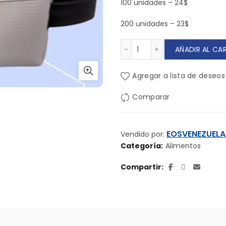
100 unidades – 24$
200 unidades – 23$
Neceser deluxe cantida
AÑADIR AL CA
Agregar a lista de deseos
Comparar
EOSVENEZUELA
Vendido por:
Categoría:
Alimentos
Compartir