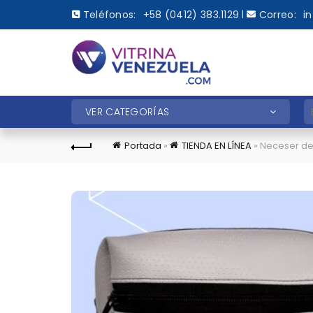
Teléfonos:
+58 (0412) 383.1129
Correo:
i
|
B
VER CATEGORÍAS
Portada
»
TIENDA EN LÍNEA
»
Neceser de