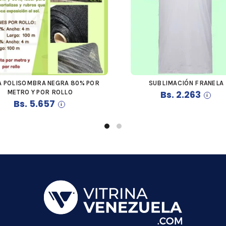
A POLISOMBRA NEGRA 80% POR
SUBLIMACIÓN FRANELA
COMPRAR
COMPRAR
METRO Y POR ROLLO
Bs.
2.263
Bs.
5.657