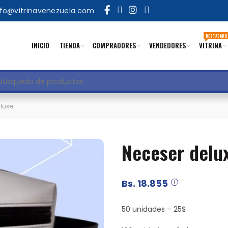
nfo@vitrinavenezuela.com
DESTACADO
INICIO
TIENDA
COMPRADORES
VENDEDORES
VITRINA
uscar
luxe
Neceser delu
Bs.
18.855
50 unidades – 25$