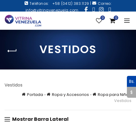
|
Teléfonos:
+58 (0412) 383.1129
Correo:
info@vitrinavenezuela.com
0
0
VESTIDOS
Bs.
Vestidos
$
Portada
»
Ropa y Accesorios
»
Ropa para Niño
»
Vestidos
Mostrar Barra Lateral