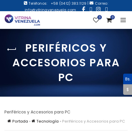
|
Teléfonos:
+58 (0412) 383.1129
Correo:
info@vitrinavenezuela.com
0
0
PERIFÉRICOS Y
ACCESORIOS PARA
PC
Bs.
$
Periféricos y Accesorios para PC
Portada
»
Tecnología
»
Periféricos y Accesorios para PC