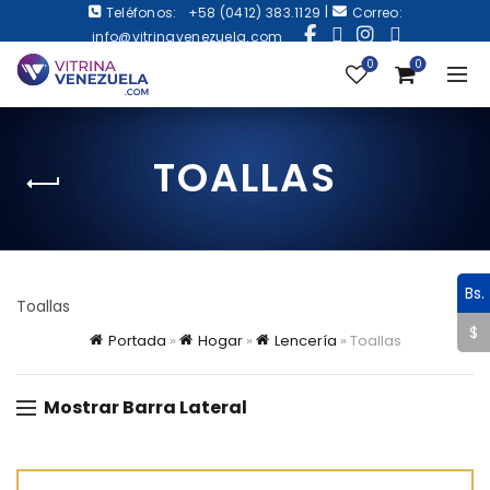
|
Teléfonos:
+58 (0412) 383.1129
Correo:
info@vitrinavenezuela.com
0
0
TOALLAS
Bs.
Toallas
$
Portada
»
Hogar
»
Lencería
»
Toallas
Mostrar Barra Lateral