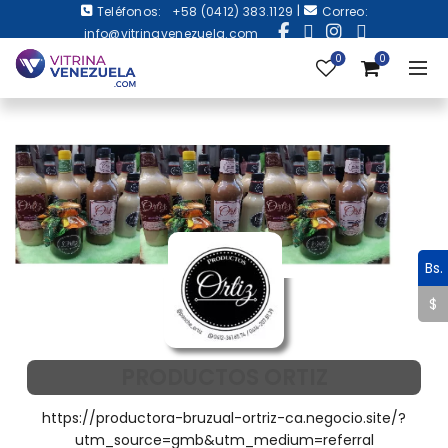
|
Teléfonos:
+58 (0412) 383.1129
Correo:
info@vitrinavenezuela.com
0
0
Bs.
$
PRODUCTOS ORTIZ
https://productora-bruzual-ortriz-ca.negocio.site/?
utm_source=gmb&utm_medium=referral