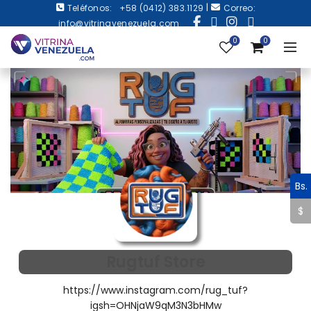
|
Teléfonos:
+58 (0412) 383.1129
Correo:
info@vitrinavenezuela.com
0
0
Bs.
$
Rugtuf Store
https://www.instagram.com/rug_tuf?
igsh=OHNjaW9qM3N3bHMw