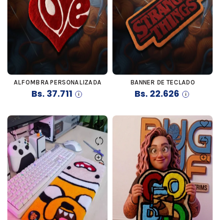
ALFOMBRA PERSONALIZADA
BANNER DE TECLADO
COMPRAR
COMPRAR
Bs.
37.711
Bs.
22.626