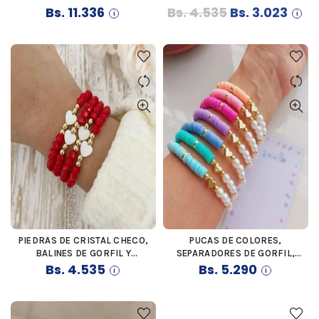
El
El
LETRA DE ACERO INOXIDABLE,
Bs.
11.336
Bs.
4.535
Bs.
3.023
COMPLETAMENTE
precio
preci
PERSONALIZADAS
original
actua
era:
es:
Bs. 4.535.
Bs. 3.
PIEDRAS DE CRISTAL CHECO,
PUCAS DE COLORES,
COMPRAR
COMPRAR
BALINES DE GORFIL Y
SEPARADORES DE GORFIL,
CORAZONES DE NÁCAR
Bs.
4.535
CORAZONES DE ACERO,
Bs.
5.290
BALINES DE GORFIL, PERLAS Y
BROCHE DE GORFIL