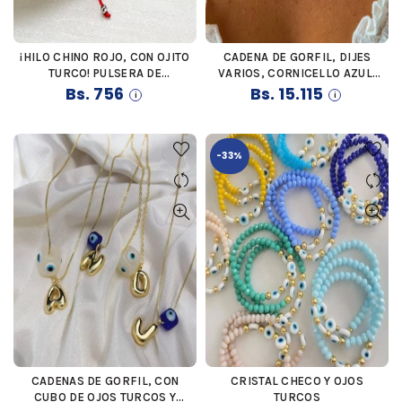
¡HILO CHINO ROJO, CON OJITO
CADENA DE GORFIL, DIJES
COMPRAR
COMPRAR
TURCO! PULSERA DE
VARIOS, CORNICELLO AZUL,
Bs.
PROTECCIÓN
756
CUBO DE OJOS TURCOS
Bs.
15.115
-33%
CADENAS DE GORFIL, CON
CRISTAL CHECO Y OJOS
COMPRAR
COMPRAR
CUBO DE OJOS TURCOS Y
TURCOS