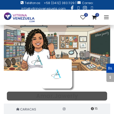
|
Teléfonos:
+58 (0412) 383.1129
Correo:
info@vitrinavenezuela.com
0
0
Bs.
$
Amar.Jawerly
15
CARACAS