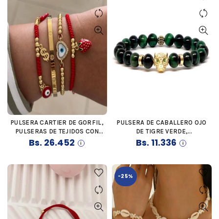
PULSERA CARTIER DE GORFIL,
PULSERA DE CABALLERO OJO
COMPRAR
COMPRAR
PULSERAS DE TEJIDOS CON
DE TIGRE VERDE,
HILO CHINO ROJO, DIJES
Bs.
26.452
SEPARADORES DE GORFIL Y
Bs.
11.336
VARIOS, PULSERA DE BALINES
DIJE DE PUMA CON CRISTALES
CON OJO TURCO
-25%