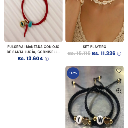
PULSERA IMANTADA CON OJO
SET PLAYERO
COMPRAR
COMPRAR
El
El
DE SANTA LUCÍA, CORNISELLO
Bs.
15.115
Bs.
11.336
ROJO Y PIEDRA NATURAL DE
Bs.
13.604
precio
preci
MURANO
original
actua
-17%
era:
es:
Bs. 15.115.
Bs. 11.