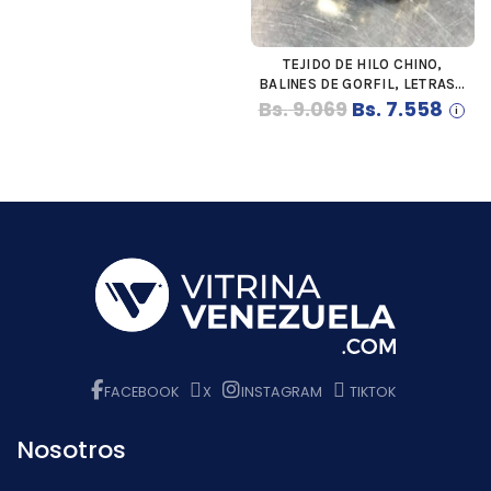
TEJIDO DE HILO CHINO,
COMPRAR
BALINES DE GORFIL, LETRAS Y
El
El
Bs.
CORAZONES DE GORFIL,
9.069
Bs.
7.558
TOTALMENTE PERSONALIZADO
precio
preci
original
actua
era:
es:
Bs. 9.069.
Bs. 7.
FACEBOOK
X
INSTAGRAM
TIKTOK
Nosotros