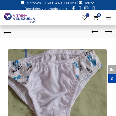
|
Teléfonos:
+58 (0412) 383.1129
Correo:
info@vitrinavenezuela.com
0
0
Bs.
$