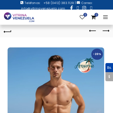
|
Teléfonos:
+58 (0412) 383.1129
Correo:
info@vitrinavenezuela.com
0
0
-20%
Bs.
$