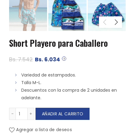
Short Playero para Caballero
El
El
Bs.
7.542
Bs.
6.034
precio
precio
Variedad de estampados.
original
actual
Talla M-L.
Descuentos con la compra de 2 unidades en
era:
es:
adelante.
Bs. 7.542.
Bs. 6.034.
Short Playero para Caballero cantidad
AÑADIR AL CARRITO
Agregar a lista de deseos