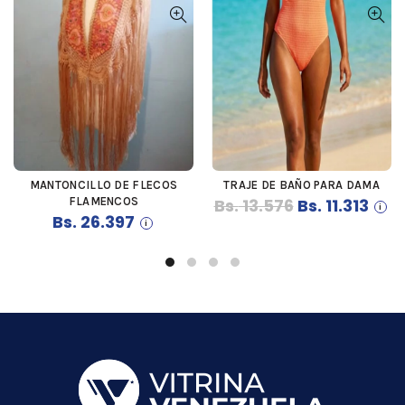
MANTONCILLO DE FLECOS
TRAJE DE BAÑO PARA DAMA
COMPRAR
COMPRAR
El
El
FLAMENCOS
Bs.
13.576
Bs.
11.313
Bs.
26.397
precio
prec
original
actu
era:
es:
Bs. 13.576.
Bs. 11.