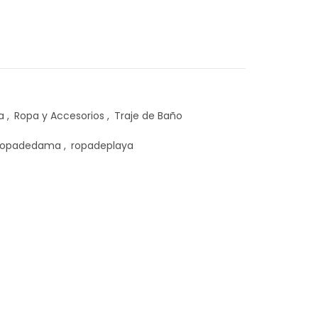
6.
 11.313.
a
,
Ropa y Accesorios
,
Traje de Baño
ropadedama
,
ropadeplaya