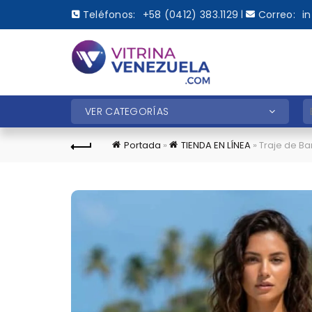
Teléfonos:
+58 (0412) 383.1129
Correo:
i
|
B
VER CATEGORÍAS
Portada
»
TIENDA EN LÍNEA
»
Traje de B