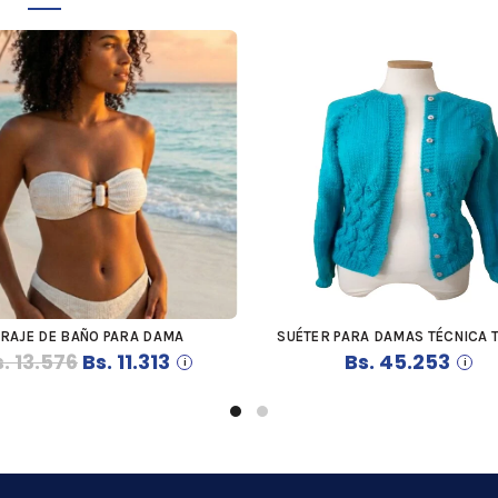
TRAJE DE BAÑO PARA DAMA
SUÉTER PARA DAMAS TÉCNICA 
COMPRAR
COMPRAR
El
El
.
13.576
Bs.
11.313
Bs.
45.253
precio
precio
original
actual
era:
es:
Bs. 13.576.
Bs. 11.313.