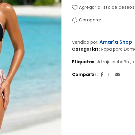
Agregar a lista de deseos
era:
es:
Comparar
Bs. 13.57
Bs.
Amaría Shop
Vendido por:
Categorías:
Ropa para Dam
Etiquetas:
#trajesdebaño
,
Compartir