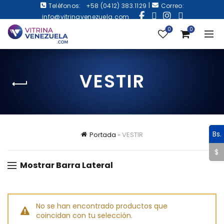
|
Teléfonos:
+58 (0412) 383.1129
Correo:
info@vitrinavenezuela.com
0
0
VESTIR
Bs.
Portada
»
VESTIR
$
Mostrar Barra Lateral
No se han encontrado productos que
coincidan con tu selección.