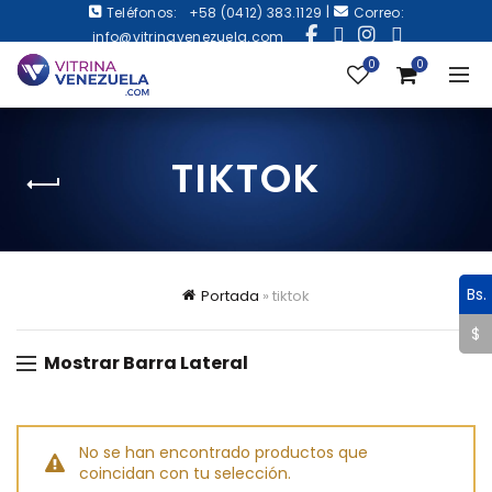
|
Teléfonos:
+58 (0412) 383.1129
Correo:
info@vitrinavenezuela.com
0
0
TIKTOK
Bs.
Portada
»
tiktok
$
Mostrar Barra Lateral
No se han encontrado productos que
coincidan con tu selección.