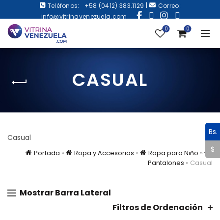
|
Teléfonos:
+58 (0412) 383.1129
Correo:
info@vitrinavenezuela.com
0
0
CASUAL
Bs.
Casual
$
Portada
»
Ropa y Accesorios
»
Ropa para Niño
»
Pantalones
»
Casual
Mostrar Barra Lateral
Filtros de Ordenación