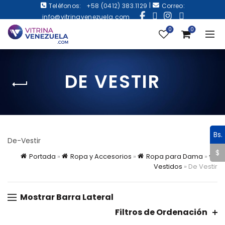
|
Teléfonos:
+58 (0412) 383.1129
Correo:
info@vitrinavenezuela.com
0
0
DE VESTIR
Bs.
De-Vestir
$
Portada
»
Ropa y Accesorios
»
Ropa para Dama
»
Vestidos
»
De Vestir
Mostrar Barra Lateral
Filtros de Ordenación