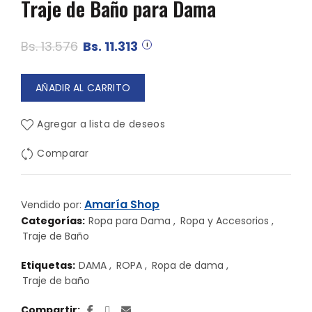
Traje de Baño para Dama
El
El
Bs.
13.576
Bs.
11.313
precio
precio
AÑADIR AL CARRITO
original
actual
Agregar a lista de deseos
era:
es:
Comparar
Bs. 13.576.
Bs. 11.313.
Amaría Shop
Vendido por:
Categorías:
Ropa para Dama
,
Ropa y Accesorios
,
Traje de Baño
Etiquetas:
DAMA
,
ROPA
,
Ropa de dama
,
Traje de baño
Compartir