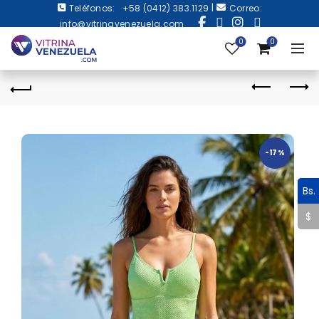
|
Teléfonos:
+58 (0412) 383.1129
Correo:
info@vitrinavenezuela.com
0
0
-17%
Bs.
$