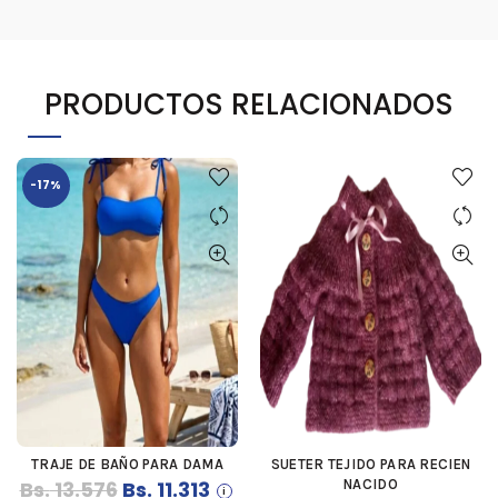
PRODUCTOS RELACIONADOS
-17%
TRAJE DE BAÑO PARA DAMA
SUETER TEJIDO PARA RECIEN
COMPRAR
COMPRAR
El
El
Bs.
13.576
Bs.
11.313
NACIDO