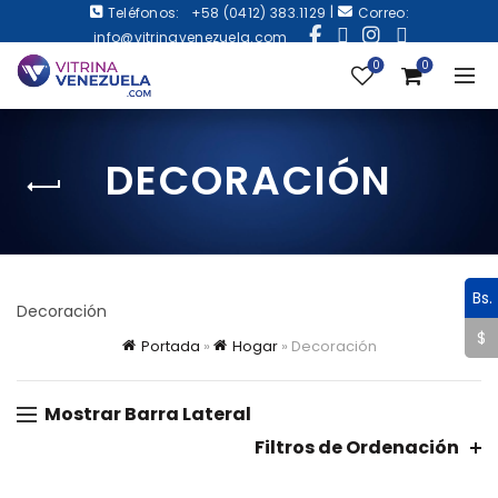
|
Teléfonos:
+58 (0412) 383.1129
Correo:
info@vitrinavenezuela.com
0
0
DECORACIÓN
Bs.
Decoración
$
Portada
»
Hogar
»
Decoración
Mostrar Barra Lateral
Filtros de Ordenación