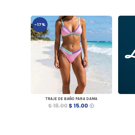
-17%
TRAJE DE BAÑO PARA DAMA
COMPRAR
El
El
$
18.00
$
15.00
precio
precio
original
actual
era:
es: