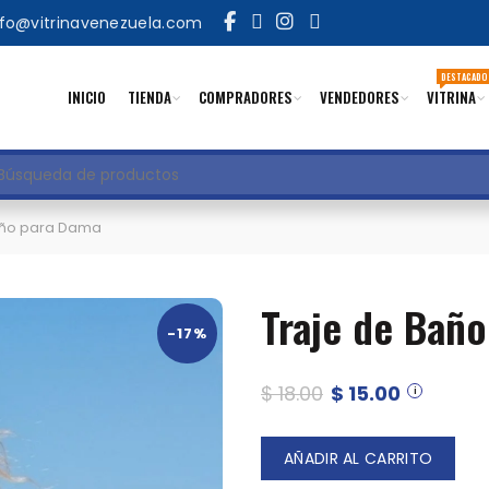
nfo@vitrinavenezuela.com
DESTACADO
INICIO
TIENDA
COMPRADORES
VENDEDORES
VITRINA
uscar
año para Dama
Traje de Bañ
-17%
El
El
$
18.00
$
15.00
precio
preci
AÑADIR AL CARRITO
original
actua