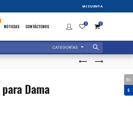
MI CUENTA
0
0
NOTICIAS
CONTÁCTENOS
CATEGORÍAS
Bs.
o para Dama
$
o
l