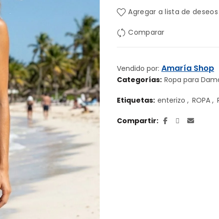
Agregar a lista de deseos
era:
es:
Comparar
$ 18.00.
$ 15.0
Amaría Shop
Vendido por:
Categorías:
Ropa para Dam
Etiquetas:
enterizo
,
ROPA
,
Compartir