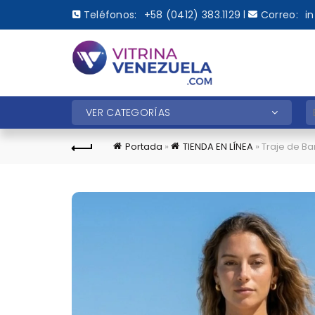
Teléfonos:
+58 (0412) 383.1129
Correo:
i
|
B
VER CATEGORÍAS
Portada
»
TIENDA EN LÍNEA
»
Traje de B