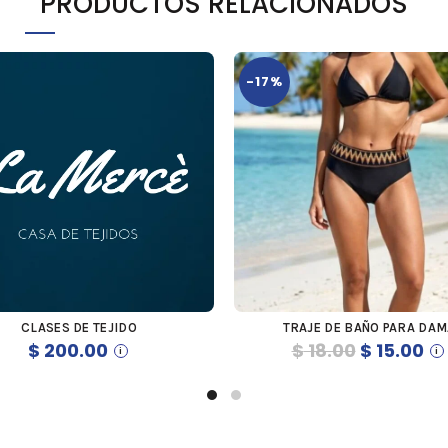
PRODUCTOS RELACIONADOS
-17%
CLASES DE TEJIDO
TRAJE DE BAÑO PARA DAM
COMPRAR
COMPRAR
El
El
$
200.00
$
18.00
$
15.00
precio
pre
original
act
era:
es: