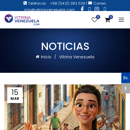
|
Teléfonos:
+58 (0412) 383.1129
Correo:
info@vitrinavenezuela.com
0
0
NOTICIAS
Inicio
Vitrina Venezuela
Bs.
$
15
MAR