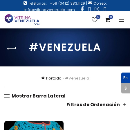
|
Teléfonos:
+58 (0412) 383.1129
Correo:
info@vitrinavenezuela.com
0
0
#VENEZUELA
Bs.
Portada
»
#Venezuela
$
Mostrar Barra Lateral
Filtros de Ordenación