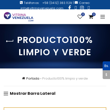
|
Teléfonos:
+58 (0412) 383.1129
Correo:
info@vitrinavenezuela.com
0
0
PRODUCTO100%
LIMPIO Y VERDE
Bs.
$
Portada
»
Producto100% limpio y verde
Mostrar Barra Lateral