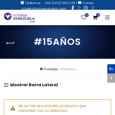
|
Teléfonos:
+58 (0412) 383.1129
Correo:
info@vitrinavenezuela.com
0
0
#15AÑOS
Bs.
Portada
»
#15años
$
Mostrar Barra Lateral
No se han encontrado productos que
coincidan con tu selección.