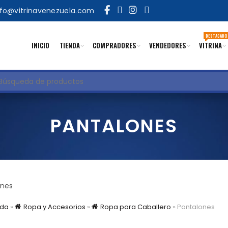
nfo@vitrinavenezuela.com
DESTACADO
INICIO
TIENDA
COMPRADORES
VENDEDORES
VITRINA
uscar
PANTALONES
ones
ada
»
Ropa y Accesorios
»
Ropa para Caballero
»
Pantalones