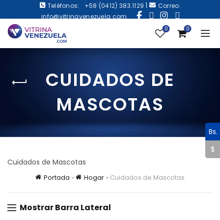
|
Teléfonos:
+58 (0412) 383.1129
Correo:
info@vitrinavenezuela.com
0
0
CUIDADOS DE
MASCOTAS
Bs.
$
Cuidados de Mascotas
Portada
»
Hogar
»
Cuidados de Mascotas
Mostrar Barra Lateral